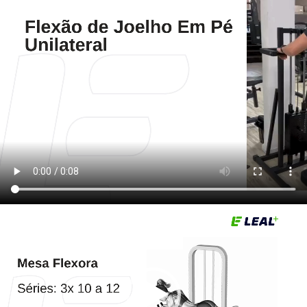
Tocador
de
vídeo