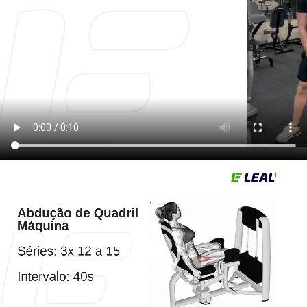
Tocador
de
vídeo