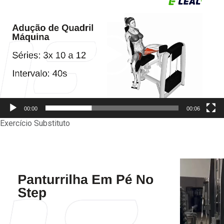
de
vídeo
00:00
00:06
Exercício Substituto