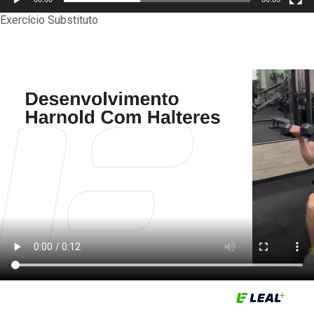
Exercício Substituto
Tocador
de