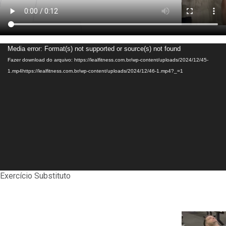
Tocador
Media error: Format(s) not supported or source(s) not found
de
Fazer download do arquivo: https://lealfitness.com.br/wp-content/uploads/2024/12/45-
vídeo
1.mp4https://lealfitness.com.br/wp-content/uploads/2024/12/46-1.mp4?_=1
Exercício Substituto