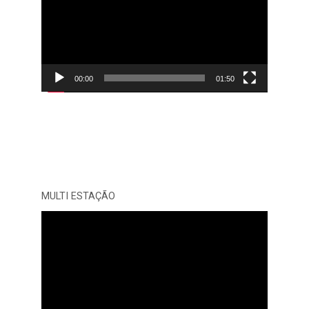
vídeo
00:00
01:50
MULTI ESTAÇÃO
Tocador
de
vídeo