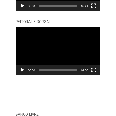
00:00
02:41
PEITORAL E DORSAL
Tocador
de
vídeo
00:00
01:36
BANCO LIVRE