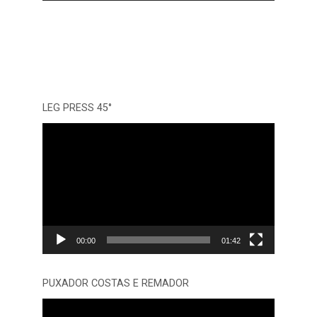
LEG PRESS 45°
Tocador
de
vídeo
00:00
01:42
PUXADOR COSTAS E REMADOR
Tocador