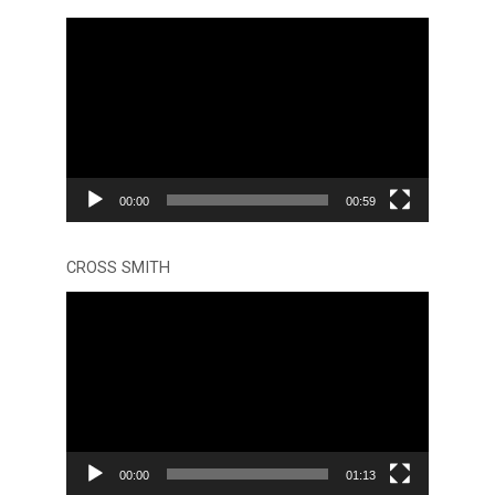
Tocador
de
vídeo
00:00
00:59
CROSS SMITH
Tocador
de
vídeo
00:00
01:13