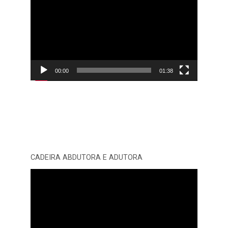
de
vídeo
00:00
01:38
CADEIRA ABDUTORA E ADUTORA
Tocador
de
vídeo