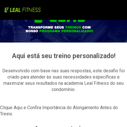
Aqui está seu treino personalizado!
Desenvolvido com base nas suas respostas, este desafio foi
criado para atender às suas necessidades específicas e
maximizar seus resultados na academia Leal Fitness do seu
condomínio.
Clique Aqui e Confira Importância do Alongamento Antes do
Treino.