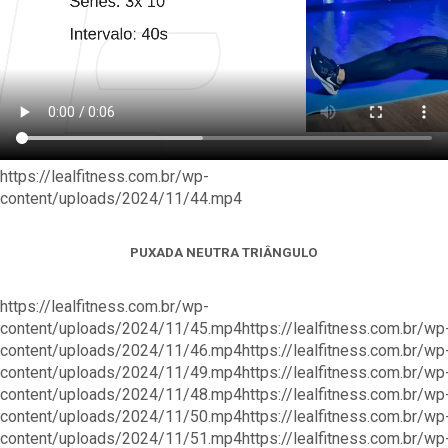
https://lealfitness.com.br/wp-
content/uploads/2024/11/44.mp4
PUXADA NEUTRA TRIÂNGULO
https://lealfitness.com.br/wp-
content/uploads/2024/11/45.mp4https://lealfitness.com.br/wp
content/uploads/2024/11/46.mp4https://lealfitness.com.br/wp
content/uploads/2024/11/49.mp4https://lealfitness.com.br/wp
content/uploads/2024/11/48.mp4https://lealfitness.com.br/wp
content/uploads/2024/11/50.mp4https://lealfitness.com.br/wp
content/uploads/2024/11/51.mp4https://lealfitness.com.br/wp