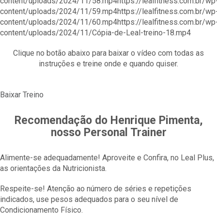
content/uploads/2024/11/58.mp4https://lealfitness.com.br/wp
content/uploads/2024/11/59.mp4https://lealfitness.com.br/wp
content/uploads/2024/11/60.mp4https://lealfitness.com.br/wp
content/uploads/2024/11/Cópia-de-Leal-treino-18.mp4
Clique no botão abaixo para baixar o vídeo com todas as
instruções e treine onde e quando quiser.
Baixar Treino
Recomendação do Henrique Pimenta,
nosso Personal Trainer
Alimente-se adequadamente! Aproveite e Confira, no Leal Plus,
as orientações da Nutricionista.
Respeite-se! Atenção ao número de séries e repetições
indicados, use pesos adequados para o seu nível de
Condicionamento Físico.