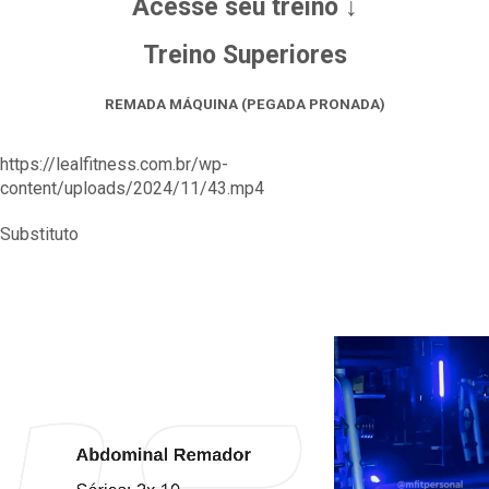
Acesse seu treino ↓
Treino Superiores
REMADA MÁQUINA (PEGADA PRONADA)
https://lealfitness.com.br/wp-
content/uploads/2024/11/43.mp4
Substituto