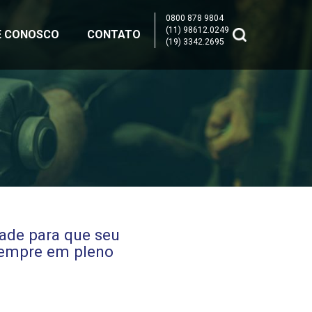
0800 878 9804
(11) 98612.0249
E CONOSCO
CONTATO
(19) 3342.2695
dade para que seu
sempre em pleno