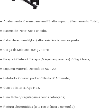
● Acabamento: Carenagens em PS alto impacto (Fechamento Total);
● Bateria de Peso: Aço Fundido;
● Cabo de aço em Nylon (alta resistência) na cor preta;
● Carga da Máquina: 80kg / torre;
● Bíceps + Glúteo + Triceps (Máquinas pesadas): 60kg / torre;
● Espuma Material: Densidade AG 120;
● Estofado: Courvin padrão “Náutico” Antimofo;
● Guia de Bateria: Aço Inox;
● Pino Mola c/ regulagem e rosca reforçada;
● Pintura eletrostática (alta resistência a corrosão);