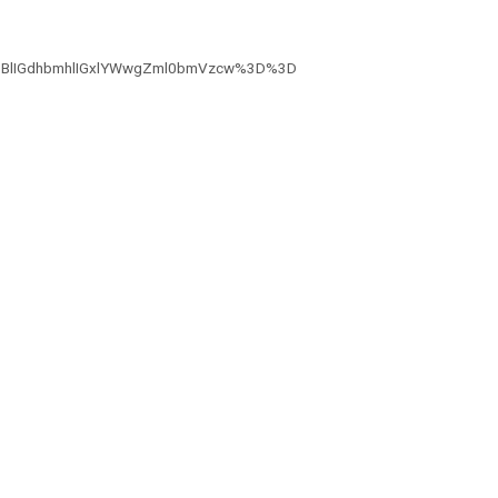
ZSBlIGdhbmhlIGxlYWwgZml0bmVzcw%3D%3D